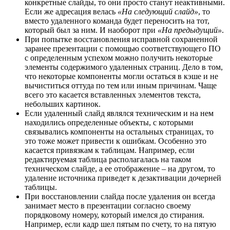
конкретные слайды, то они просто станут неактивными.
Если же адресация велась
«На следующий слайд»
, то
вместо удаленного команда будет переносить на тот,
который был за ним. И наоборот при
«На предыдущий»
.
При попытке восстановления исправной сохраненной
заранее презентации с помощью соответствующего ПО
с определенным успехом можно получить некоторые
элементы содержимого удаленных страниц. Дело в том,
что некоторые компоненты могли остаться в кэше и не
вычиститься оттуда по тем или иным причинам. Чаще
всего это касается вставленных элементов текста,
небольших картинок.
Если удаленный слайд являлся техническим и на нем
находились определенные объекты, с которыми
связывались компоненты на остальных страницах, то
это тоже может привести к ошибкам. Особенно это
касается привязкам к таблицам. Например, если
редактируемая таблица располагалась на таком
техническом слайде, а ее отображение – на другом, то
удаление источника приведет к дезактивации дочерней
таблицы.
При восстановлении слайда после удаления он всегда
занимает место в презентации согласно своему
порядковому номеру, который имелся до стирания.
Например, если кадр шел пятым по счету, то на пятую