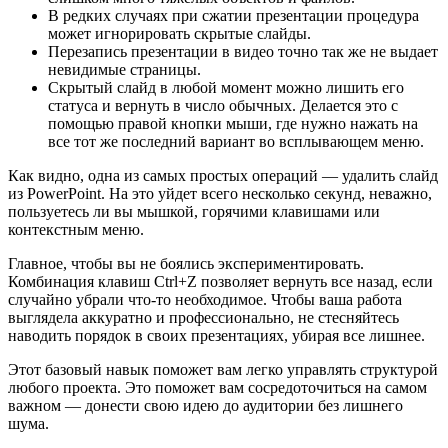
В редких случаях при сжатии презентации процедура
может игнорировать скрытые слайды.
Перезапись презентации в видео точно так же не выдает
невидимые страницы.
Скрытый слайд в любой момент можно лишить его
статуса и вернуть в число обычных. Делается это с
помощью правой кнопки мыши, где нужно нажать на
все тот же последний вариант во всплывающем меню.
Как видно, одна из самых простых операций — удалить слайд
из PowerPoint. На это уйдет всего несколько секунд, неважно,
пользуетесь ли вы мышкой, горячими клавишами или
контекстным меню.
Главное, чтобы вы не боялись экспериментировать.
Комбинация клавиш Ctrl+Z позволяет вернуть все назад, если
случайно убрали что-то необходимое. Чтобы ваша работа
выглядела аккуратно и профессионально, не стесняйтесь
наводить порядок в своих презентациях, убирая все лишнее.
Этот базовый навык поможет вам легко управлять структурой
любого проекта. Это поможет вам сосредоточиться на самом
важном — донести свою идею до аудитории без лишнего
шума.