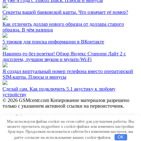
Я уже 4 года с Tinkoff Black. Плюсы и минусы
Секреты вашей банковской карты. Что означает её номер?
Как отличить доллар нового образца от доллара старого
образца. В чём разница
5 трюков для поиска информации в ВКонтакте
Наконец-то без розетки! Обзор Яндекс Станции Лайт 2 с
дисплеем, лучшим звуком и мульти-Wi-Fi
Я создал виртуальный номер телефона вместо операторской
SIM-карты. Плюсы и минусы
Сделай сам. Как подключить 5.1 акустику к любому
устройству
© 2026 GSMcentr.com Копирование материалов разрешено
только с указанием активной ссылки на первоисточник.
Обратная связь
Мы используем файлы cookie на этом сайте для улучшения работы. Вы
Политика конфиденциальности
можете прочитать подробнее о cookie-файлах или изменить настройки
Пользовательское соглашение
браузера. Продолжая пользоваться сайтом без изменения настроек, вы
даёте согласие на использование ваших cookie-файлов.
OK