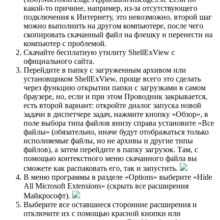
какой-то причине, например, из-за отсутствующего
подключения к Интернету, это невозможно, второй шаг
можно выполнить на другом компьютере, после чего
скопировать скачанный файл на флешку и перенести на
компьютер с проблемой.
Скачайте бесплатную утилиту ShellExView с
официального сайта.
Перейдите в папку с загруженным архивом или
установщиком ShellExView, проще всего это сделать
через функцию открытии папки с загрузками в самом
браузере, но, если и при этом Проводник закрывается,
есть второй вариант: откройте диалог запуска новой
задачи в диспетчере задач, нажмите кнопку «Обзор», в
поле выбора типа файлов внизу справа установите «Все
файлы» (обязательно, иначе будут отображаться только
исполняемые файлы, но не архивы и другие типы
файлов), а затем перейдите в папку загрузок. Там, с
помощью контекстного меню скачанного файла вы
сможете как распаковать его, так и запустить.
В меню программы в разделе «Options» выберите «Hide
All Microsoft Extensions» (скрыть все расширения
Майкрософт).
Выберите все оставшиеся сторонние расширения и
отключите их с помощью красной кнопки или