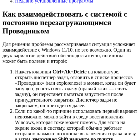
Недавно установленные программы
Как взаимодействовать с системой с
постоянно перезагружающимся
Проводником
Для решения проблемы рассматриваемая ситуация усложняет
взаимодействие с Windows 11/10, но это возможно. Один из
двух вариантов действий обычно достаточно, но иногда
может быть полезен и второй:
Нажать клавиши
Ctrl+Alt+Delete
на клавиатуре,
открыть диспетчер задач, отловить в списке процессов
«Проводник» (или explorer.exe) в момент, когда он будет
запущен, успеть снять задачу (правый клик — снять
задачу), он перестанет пытаться запуститься после
принудительного закрытия. Диспетчер задач не
закрываем, он пригодится далее.
Если по какой-то причине использовать первый вариант
невозможно, можно зайти в среду восстановления
Windows, которая тоже может помочь. Для этого на
экране входа в систему, который обычно работает
исправно нажмите по кнопке выключения справа внизу,
а затем,
удерживая Shift нажмите по пункту