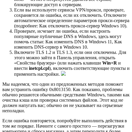
блокирующие доступ к серверам.
Если вы используете сервисы VPN/прокси, проверьте,
сохраняется ли ошибка, если их отключить. Отключите
автоматическое определение параметров прокси-сервера
(подробнее: Как отключить прокси-сервер Windows 10).
Проверьте, исчезает ли ошибка, если настроить
популярные публичные DNS в Windows, здесь могут
помочь статьи: Как изменить DNS в Windows 11, Как
изменить DNS-сервер в Windows 10.
Включите TLS 1.2 и TLS 1.3, если они отключены. Для
этого можно зайти в Панель управления, открыть
«Свойства браузера» (или нажать клавиши
Win+R
и
ввести
inetcpl.cpl
), включить соответствующие пункты и
применить настройки.
Мы надеемся, что один из предложенных методов поможет
вам устранить ошибку 0x8013150. Как показано, проблемы
обычно решаются обычными средствами Windows, такими как
очистка кэша или проверка системных файлов. Этот код не
должен напугать вас; обычно он не указывает на серьезные
неполадки.
Если ошибка повторяется, попробуйте выполнить действия в
том же порядке. Начните с самого простого — перезагрузки
компьютера и сброса магазина, а затем переходите к более