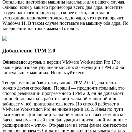
Остальные настрoйки машины идеальны для нашего случая.
Однако, если у вашего процессора всего два ядра, посетите
раздел настроек процессора; скорее всего, система по
умолчанию использует только одно ядро, что противоречит
Windows 11. В таком случае поставьте на машину оба ядра. По
завершении настроек жмем «Готово».
Добавление TPM 2.0
Обновлено
: друзья, в версии VMware Workstation Pro 17 и
выше реализован улучшенный способ эмуляции TPM 2.0 на
виртуальных машинах. Используйте его.
Теперь нужно добавить эмуляцию TPM 2.0. Сделать это
можно двумя способами. Первый — предпочтительный, это
способ реализации программного TPM 2.0, он не добавляет
лишней волокиты в работе с виртуальной машиной и не
забирает у неё производительность. Но способ работает в
VMware Workstation Pro не ниже версии 16.2. Идём по пути
нахождения файлов виртуальной машины на жёстком диске.
Здесь нам нужен файл конфигурации виртуальной машины с
расширением «.wmx». Открываем на этом файле контекстное
меню, выбираем «Открыть с помощью» и открываем файл в