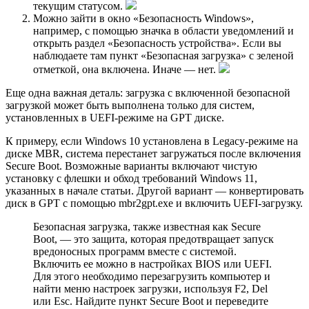
текущим статусом.
Можно зайти в окно «Безопасность Windows»,
например, с помощью значка в области уведомлений и
открыть раздел «Безопасность устройства». Если вы
наблюдаете там пункт «Безопасная загрузка» с зеленой
отметкой, она включена. Иначе — нет.
Еще одна важная деталь: загрузка с включенной безопасной
загрузкой может быть выполнена только для систем,
установленных в UEFI-режиме на GPT диске.
К примеру, если Windows 10 установлена в Legacy-режиме на
диске MBR, система перестанет загружаться после включения
Secure Boot. Возможные варианты включают чистую
установку с флешки и обход требований Windows 11,
указанных в начале статьи. Другой вариант — конвертировать
диск в GPT с помощью mbr2gpt.exe и включить UEFI-загрузку.
Безопасная загрузка, также известная как Secure
Boot, — это защита, которая предотвращает запуск
вредоносных программ вместе с системой.
Включить ее можно в настройках BIOS или UEFI.
Для этого необходимо перезагрузить компьютер и
найти меню настроек загрузки, используя F2, Del
или Esc. Найдите пункт Secure Boot и переведите