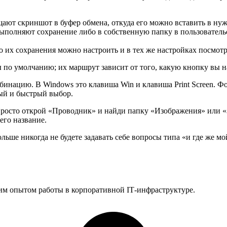
ают скриншот в буфер обмена, откуда его можно вставить в ну
полняют сохранение либо в собственную папку в пользовательс
о их сохранения можно настроить и в тех же настройках посмот
ы по умолчанию; их маршрут зависит от того, какую кнопку вы н
инацию. В Windows это клавиша Win и клавиша Print Screen. Ф
ый и быстрый выбор.
росто открой «Проводник» и найди папку «Изображения» или «За
его название.
льше никогда не будете задавать себе вопросы типа «и где же м
им опытом работы в корпоративной IT‑инфраструктуре.