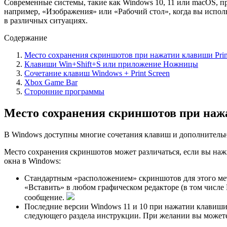
Современные системы, такие как Windows 10, 11 или macOS, п
например, «Изображения» или «Рабочий стол», когда вы исполь
в различных ситуациях.
Содержание
Место сохранения скриншотов при нажатии клавиши Prin
Клавиши Win+Shift+S или приложение Ножницы
Сочетание клавиш Windows + Print Screen
Xbox Game Bar
Сторонние программы
Место сохранения скриншотов при нажа
В Windows доступны многие сочетания клавиш и дополнительны
Место сохранения скриншотов может различаться, если вы нажим
окна в Windows:
Стандартным «расположением» скриншотов для этого мето
«Вставить» в любом графическом редакторе (в том числе
сообщение.
Последние версии Windows 11 и 10 при нажатии клавиши
следующего раздела инструкции. При желании вы можете 