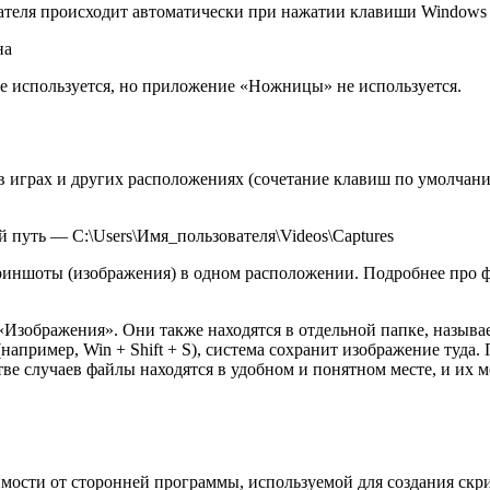
ателя происходит автоматически при нажатии клавиши Windows 
на
не используется, но приложение «Ножницы» не используется.
 в играх и других расположениях (сочетание клавиш по умолча
 путь — C:\Users\Имя_пользователя\Videos\Captures
скриншоты (изображения) в одном расположении. Подробнее про ф
«Изображения». Они также находятся в отдельной папке, назы
например, Win + Shift + S), система сохранит изображение туда.
ве случаев файлы находятся в удобном и понятном месте, и их 
мости от сторонней программы, используемой для создания скри