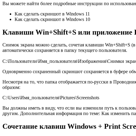
Вы можете найти более подробные инструкции по использовани
Как сделать скриншот в Windows 11
Как сделать скриншот в Windows 10
Клавиши Win+Shift+S или приложение
Снимок экрана можно сделать, сочетая клавиши Win+Shift+S 
автоматически сохраняется в папку текущего пользователя.
C:\Пользователи\Имя_пользователя\Изображения\Снимки экран
Одноврменно сохраненный скриншот сохраняется в буфере обме
Несмотря на то, что папка отображается по-русски в Проводни
образом:
C:\Users\Имя_пользователя\Pictures\Screenshots
Вы должны иметь в виду, что если вы изменили путь к пользова
другим. Дополнительная информация по теме: Как изменить п
Сочетание клавиш Windows + Print Scr