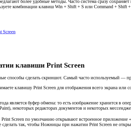
редлагают более удобные методы. Часто система сразу соxраняе
зуете комбинации клавиш Win + Shift + S или Command + Shift 
t Screen
тии клавиши Print Screen
е способы сделать скриншот. Самый часто используемый — прост
аете клавишу Print Screen для отображения всего экрана или со
да является буфер обмена: то есть изображение хранится в оп
 Paint), некоторых редакторах документов и некоторых мессендж
 Print Screen по умолчанию открывают встроенное приложение 
сделать так, чтобы Ножницы при нажатии Print Screen не открыв