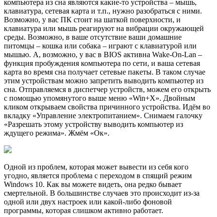
компьютера из сна являются какие-то устройства – мышь,
клавиатура, сетевая карта и т.п., нужно разобраться с ними.
Возможно, у вас ПК стоит на шаткой поверхности, и
клавиатура или мышь реагируют на вибрации окружающей
среды. Возможно, в ваше отсутствие ваши домашние
питомцы – кошка или собака – играют с клавиатурой или
мышью. А, возможно, у вас в BIOS активна Wake-On-Lan –
функция пробуждения компьютера по сети, и ваша сетевая
карта во время сна получает сетевые пакеты. В таком случае
этим устройствам можно запретить выводить компьютер из
сна. Отправляемся в диспетчер устройств, можем его открыть
с помощью упомянутого выше меню «Win+X». Двойным
кликом открываем свойства причинного устройства. Идём во
вкладку «Управление электропитанием». Снимаем галочку
«Разрешать этому устройству выводить компьютер из
ждущего режима». Жмём «Ок».
Одной из проблем, которая может вывести из себя кого
угодно, является проблема с переходом в спящий режим
Windows 10. Как вы можете видеть, она редко бывает
смертельной. В большинстве случаев это происходит из-за
одной или двух настроек или какой-либо фоновой
программы, которая слишком активно работает.