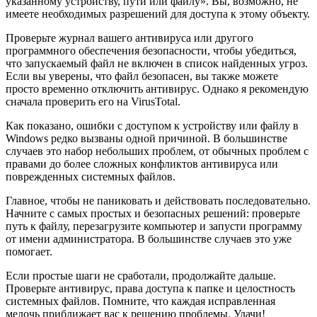
указанному устройству, пути или файлу». Вы, возможно, не
имеете необходимых разрешений для доступа к этому объекту.
Проверьте журнал вашего антивируса или другого
программного обеспечения безопасности, чтобы убедиться,
что запускаемый файл не включен в список найденных угроз.
Если вы уверены, что файл безопасен, вы также можете
просто временно отключить антивирус. Однако я рекомендую
сначала проверить его на VirusTotal.
Как показано, ошибки с доступом к устройству или файлу в
Windows редко вызваны одной причиной. В большинстве
случаев это набор небольших проблем, от обычных проблем с
правами до более сложных конфликтов антивируса или
поврежденных системных файлов.
Главное, чтобы не паниковать и действовать последовательно.
Начните с самых простых и безопасных решений: проверьте
путь к файлу, перезагрузите компьютер и запусти программу
от имени администратора. В большинстве случаев это уже
помогает.
Если простые шаги не сработали, продолжайте дальше.
Проверьте антивирус, права доступа к папке и целостность
системных файлов. Помните, что каждая исправленная
мелочь приближает вас к решению проблемы. Удачи!