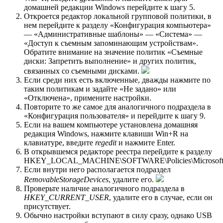
домашней редакции Windows перейдите к шагу 5.
Откроется редактор локальной групповой политики, в
нем перейдите к разделу «Конфигурация компьютера»
— «Административные шаблоны» — «Система» —
«Доступ к съемным запоминающим устройствам».
Обратите внимание на значение политик «Съемные
диски: Запретить выполнение» и других политик,
связанных со съемными дисками.
Если среди них есть включенные, дважды нажмите по
таким политикам и задайте «Не задано» или
«Отключена», примените настройки.
Повторите то же самое для аналогичного подраздела в
«Конфигурация пользователя» и перейдите к шагу 9.
Если на вашем компьютере установлена домашняя
редакция Windows, нажмите клавиши Win+R на
клавиатуре, введите
regedit
и нажмите Enter.
В открывшемся редакторе реестра перейдите к разделу
HKEY_LOCAL_MACHINE\SOFTWARE\Policies\Microsoft
Если внутри него располагается подраздел
RemovableStorageDevices
, удалите его.
Проверьте наличие аналогичного подраздела в
HKEY_CURRENT_USER
, удалите его в случае, если он
присутствует.
Обычно настройки вступают в силу сразу, однако USB