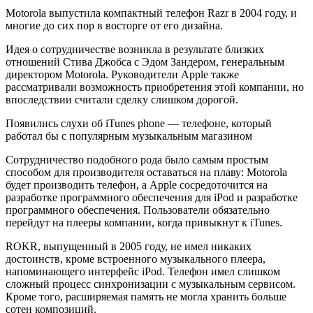
Motorola выпустила компактный телефон Razr в 2004 году, и
многие до сих пор в восторге от его дизайна.
Идея о сотрудничестве возникла в результате близких
отношений Стива Джобса с Эдом Зандером, генеральным
директором Motorola. Руководители Apple также
рассматривали возможность приобретения этой компании, но
впоследствии считали сделку слишком дорогой.
Появились слухи об iTunes phone — телефоне, который
работал бы с популярным музыкальным магазином
Сотрудничество подобного рода было самым простым
способом для производителя оставаться на плаву: Motorola
будет производить телефон, а Apple сосредоточится на
разработке программного обеспечения для iPod и разработке
программного обеспечения. Пользователи обязательно
перейдут на плееры компании, когда привыкнут к iTunes.
ROKR, выпущенный в 2005 году, не имел никаких
достоинств, кроме встроенного музыкального плеера,
напоминающего интерфейс iPod. Телефон имел слишком
сложный процесс синхронизации с музыкальным сервисом.
Кроме того, расширяемая память не могла хранить больше
сотен композиций.