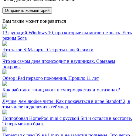
Вам также может понравиться
13 функций Windows 10, про которые вы могли не знать. Есть
режим Бога
Что такое SIM-карта. Секреты вашей симки
Что на самом деле происходит в наушниках. Срываем
покровы
Обзор iPad первого поколения. Прошло 11 лет
Как работают «пищалки» в супермаркетах и магазинах?
Лучше, чем любые читы. Как прокачаться в игре Standoff 2, в
том числе подключить геймпад
Попробовал HomePod mini с русской Siri и остался в восторге.
Теперь можно брать
Переехал с macOS на Linux и не заметил подмены. Это легко