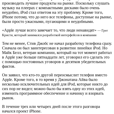
производить лучшие продукты на рынке. Поскольку слушать
музыку на плеерах с компактными дисками было очень
неудобно, iPod стал ответом на эту проблему. Кроме того,
iPhone потому, что до него все телефоны, доступные на рынке,
были просто ужасными, пугающими и неудобными.
«Apple лучше всего замечает то, что люди ненавидят»
— Грег
Кристи, который занимался разработкой интерфейсов в компании
Тем не менее, Стив Джобс не начал разработку телефона сразу.
Сначала он был заинтересован в развитии линейки iPod. Но
Майк Белл, ветеран компании, который на тот момент работал
в Apple уже больше пятнадцати лет, уговорил его сделать это
с помощью постоянных уговоров и десятков убедительных
фактов.
Он заявил, что кто-то другой переосмыслит телефон вместо
Apple. Кроме того, в то время у Джонатана Айва было
несколько исключительных идей для iPod, которые никто до
сих пор не видел; можно было бы взять одну из этих идей,
изменить программное обеспечение и начинку и взорвать
рынок.
В течение трех или четырех дней после этого разговора
начался проект iPhone.