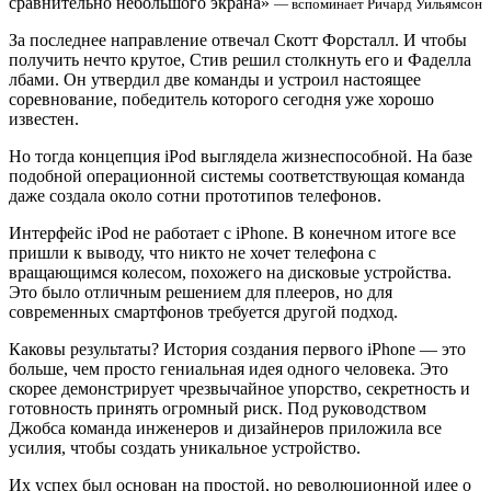
сравнительно небольшого экрана»
— вспоминает Ричард Уильямсон
За послeднее направление отвечал Скотт Форсталл. И чтобы
получить нечто крутое, Стив решил столкнуть его и Фаделла
лбами. Он утвердил две команды и устроил настоящее
соревнование, победитель которого сегодня уже хорошо
известен.
Но тогда концeпция iPod выглядела жизнеспособной. На базе
подобной операционной системы соответствующая команда
даже создала около сотни прототипов телефонов.
Интерфейс iPod не работает с iPhone. В конечном итоге все
пришли к выводу, что никто не хочет телефона с
вращающимся колесом, похожего на дисковые устройства.
Это было отличным решением для плееров, но для
современных смартфонов требуется другой подход.
Каковы результаты? История создания первого iPhone — это
больше, чем просто гениальная идея одного человека. Это
скорее демонстрирует чрезвычайное упорство, секретность и
готовность принять огромный риск. Под руководством
Джобса команда инженеров и дизайнеров приложила все
усилия, чтобы создать уникальное устройство.
Их успех был основан на простой, но революционной идее о