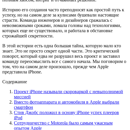
Историю его создания часто преподносят как простой путь к
успеху, но на самом деле за кулисами бушевали настоящие
страсти. Команда инженеров и дизайнеров сражалась с
невозможными сроками, ломала головы над технологиями,
которых еще не существовало, и работала в обстановке
строжайшей секретности.
В этой истории есть одна большая тайна, которую мало кто
знает. Это не просто секрет одной части. Это критический
поворот, который едва не разрушил весь проект и заставил
команду переосмыслить все с самого начала. Мы поговорим о
том, что на самом деле произошло, прежде чем Apple
представила iPhone.
Содержание
Проект iPhone называли скороваркой с невыполнимой
миссией
Вместо фотоаппарата и автомобиля в Apple выбрали
смартфон
Стив Джобс положил в основу iPhone успех плееров
iPod
Сотрудничество с Motorola было самым ужасным
опытом Apple